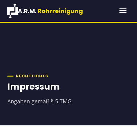
Rohr verstopft? Schnelle Hilfe:
A.R.M.
Rohrreinigung
(09704) 372 05 28
RECHTLICHES
Impressum
Angaben gemäß § 5 TMG