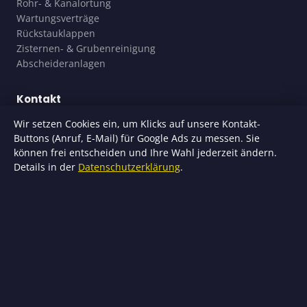
Rohr- & Kanalortung
Wartungsverträge
Rückstauklappen
Zisternen- & Grubenreinigung
Abscheideranlagen
Kontakt
(09704) 372 05 28
Wir setzen Cookies ein, um Klicks auf unsere Kontakt-
Buttons (Anruf, E-Mail) für Google Ads zu messen. Sie
(0151) 100 66 171
können frei entscheiden und Ihre Wahl jederzeit ändern.
info@arm-rohrreinigung.de
Details in der
Datenschutzerklärung
.
Standort
Bonifatiusstraße 5
97725 Elfershausen
© 2025 A.R.M. Rohrreinigung. Alle Rechte vorbehalten.