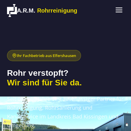
(09704) 372 05 28
Rohr verstopft? Schnelle Hilfe:
A.R.M.
Rohrreinigung
Ihr Fachbetrieb aus Elfershausen
Rohr verstopft?
Wir sind für Sie da.
Seit über 10 Jahren Ihr zuverlässiger Partner für
Rohrreinigung, Rohrsanierung und
Kanalservice im Landkreis Bad Kissingen und
Umgebung.