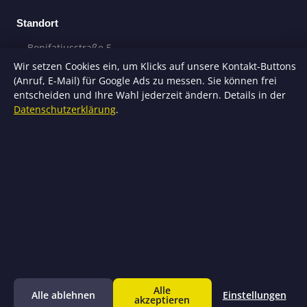
Standort
Bonifatiusstraße 5
97725 Elfershausen
Wir setzen Cookies ein, um Klicks auf unsere Kontakt-Buttons
(Anruf, E-Mail) für Google Ads zu messen. Sie können frei
entscheiden und Ihre Wahl jederzeit ändern. Details in der
Datenschutzerklärung
.
© 2025 A.R.M. Rohrreinigung. Alle Rechte vorbehalten.
Impressum
Datenschutz
Cookie-Einstellungen
Alle
Alle ablehnen
Einstellungen
Jetzt anrufen
E-Mail
akzeptieren